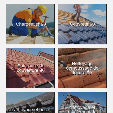
Charpentier 90
Couvreur 90
Nettoyage
Entreprise de
démoussage de
couverture 90
toiture 90
Nettoyage et
Nettoyage et pose
ravalement de