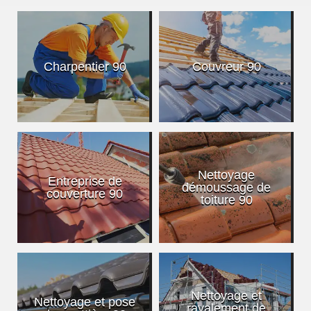
Charpentier 90
Couvreur 90
Nettoyage
Entreprise de
démoussage de
couverture 90
toiture 90
Nettoyage et
Nettoyage et pose
ravalement de