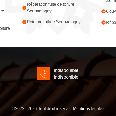
Serm
Réparation fuite de toiture
ère
Sermamagny
Couv
Peinture toiture Sermamagny
Répa
iture
indisponible
indisponible
©2022 - 2026 Tout droit réservé -
Mentions légales