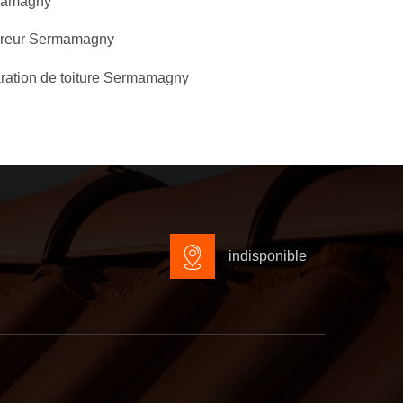
amagny
reur Sermamagny
ration de toiture Sermamagny
indisponible