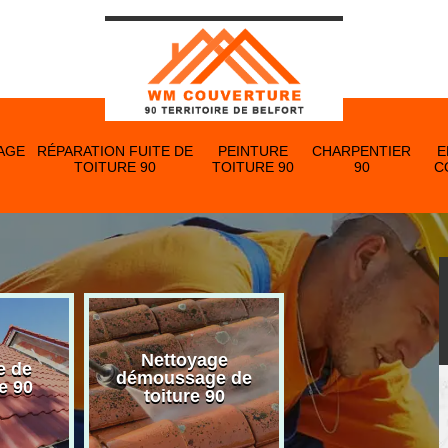
AGE
RÉPARATION FUITE DE
PEINTURE
CHARPENTIER
E
TOITURE 90
TOITURE 90
90
C
Nettoyage
e de
Nettoyage et p
démoussage de
e 90
de gouttière 
toiture 90