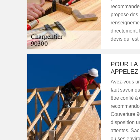
recommander 
propose des pr
renseignemen
directement. I
devis qui est
POUR LA
APPELEZ
Avez-vous un 
faut savoir qu
être confié à
recommandons
Couverture 90
disposition u
attentes. Sa
ou ses environ