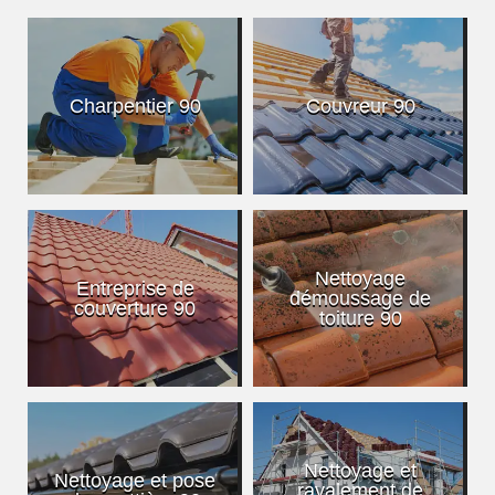
Charpentier 90
Couvreur 90
Nettoyage
Entreprise de
démoussage de
couverture 90
toiture 90
Nettoyage et
Nettoyage et pose
ravalement de