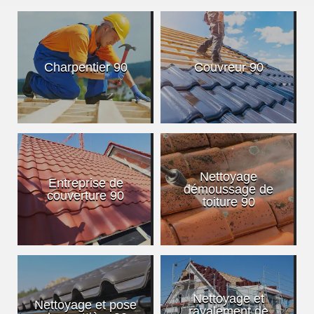
Charpentier 90
Couvreur 90
Nettoyage
Entreprise de
démoussage de
couverture 90
toiture 90
Nettoyage et
Nettoyage et pose
ravalement de