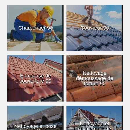
Charpentier 90
Couvreur 90
Nettoyage
Entreprise de
démoussage de
couverture 90
toiture 90
Nettoyage et
Nettoyage et pose
ravalement de