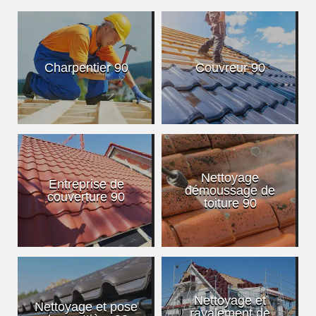
Charpentier 90
Couvreur 90
Nettoyage
Entreprise de
démoussage de
couverture 90
toiture 90
Nettoyage et
Nettoyage et pose
ravalement de