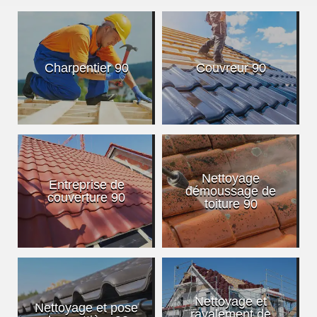
Charpentier 90
Couvreur 90
Nettoyage
Entreprise de
démoussage de
couverture 90
toiture 90
Nettoyage et
Nettoyage et pose
ravalement de