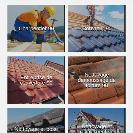
Charpentier 90
Couvreur 90
Nettoyage
Entreprise de
démoussage de
couverture 90
toiture 90
Nettoyage et
Nettoyage et pose
ravalement de