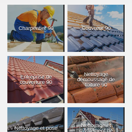
Charpentier 90
Couvreur 90
Nettoyage
Entreprise de
démoussage de
couverture 90
toiture 90
Nettoyage et
Nettoyage et pose
ravalement de