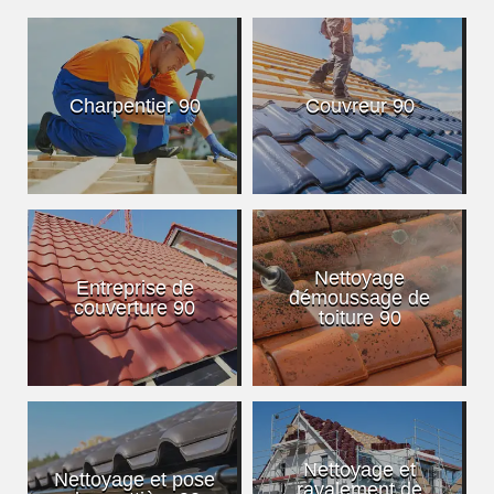
Charpentier 90
Couvreur 90
Nettoyage
Entreprise de
démoussage de
couverture 90
toiture 90
Nettoyage et
Nettoyage et pose
ravalement de