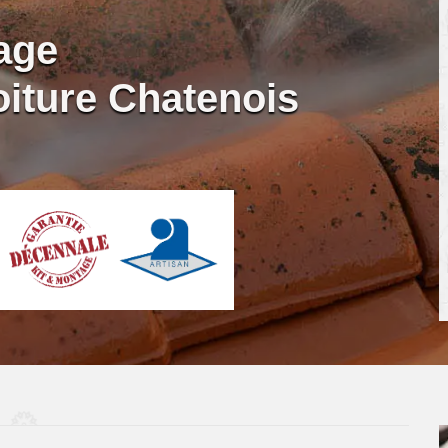
age
iture Chatenois