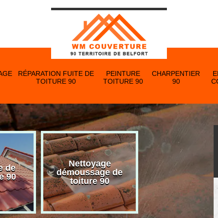
AGE
RÉPARATION FUITE DE
PEINTURE
CHARPENTIER
E
TOITURE 90
TOITURE 90
90
C
Nettoyage
e de
Nettoyage et p
démoussage de
e 90
de gouttière 
toiture 90