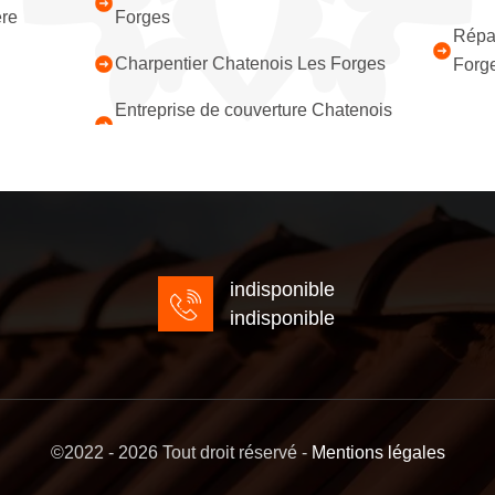
ère
Forges
Répar
Charpentier Chatenois Les Forges
Forg
Entreprise de couverture Chatenois
indisponible
indisponible
©2022 - 2026 Tout droit réservé -
Mentions légales