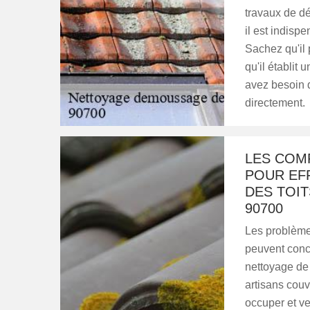
travaux de dé
il est indisp
Sachez qu'il 
qu'il établit
avez besoin d
directement.
LES COM
POUR EF
DES TOIT
90700
Les problème
peuvent concer
nettoyage de 
artisans couv
occuper et veu