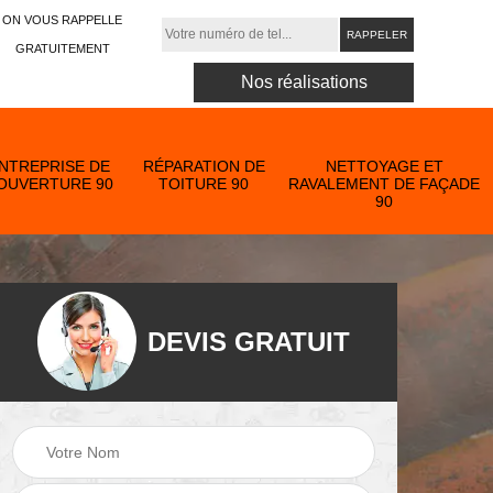
ON VOUS RAPPELLE
GRATUITEMENT
Nos réalisations
NTREPRISE DE
RÉPARATION DE
NETTOYAGE ET
OUVERTURE 90
TOITURE 90
RAVALEMENT DE FAÇADE
90
DEVIS GRATUIT
Nettoyage et
ose
ravalement de
Peinture toiture 90
90
façade 90