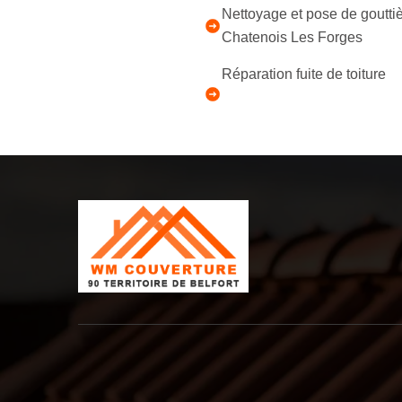
Nettoyage et pose de goutti
Chatenois Les Forges
Réparation fuite de toiture