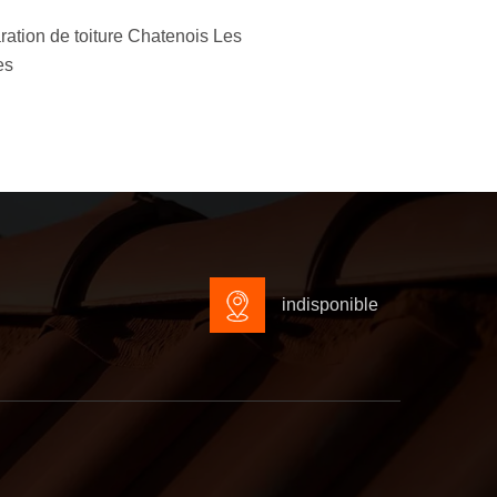
ation de toiture Chatenois Les
es
indisponible