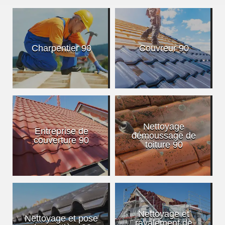
Charpentier 90
Couvreur 90
Nettoyage
Entreprise de
démoussage de
couverture 90
toiture 90
Nettoyage et
Nettoyage et pose
ravalement de