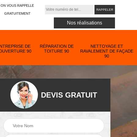
ON VOUS RAPPELLE
GRATUITEMENT
Nos réalisations
NTREPRISE DE
RÉPARATION DE
NETTOYAGE ET
OUVERTURE 90
TOITURE 90
RAVALEMENT DE FAÇADE
90
DEVIS GRATUIT
Nettoyage et
ose
ravalement de
Peinture toiture 90
90
façade 90