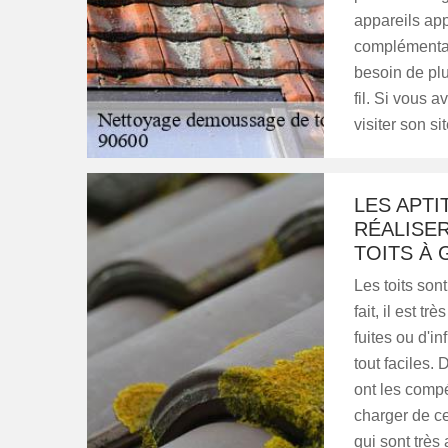
appareils app
complémentair
besoin de plu
fil. Si vous 
visiter son sit
LES APT
RÉALISE
TOITS À
Les toits son
fait, il est t
fuites ou d'i
tout faciles.
ont les comp
charger de ce
qui sont très 