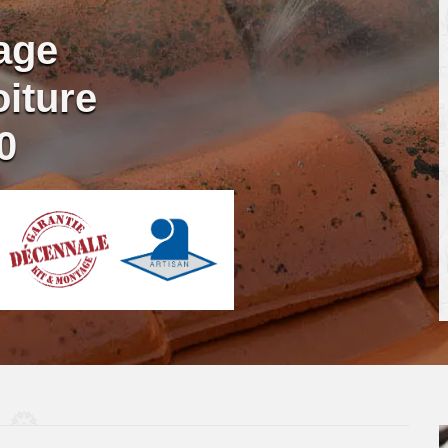
age
iture
0