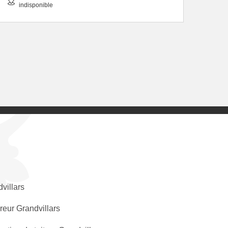
indisponible
villars
eur Grandvillars