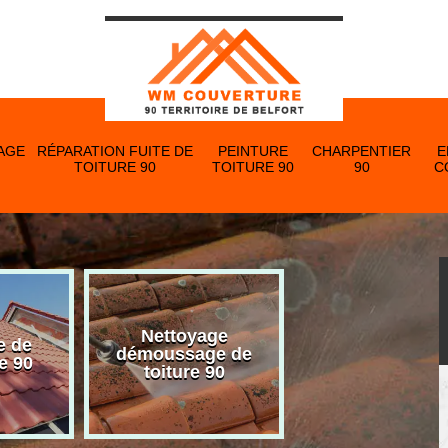
AGE
RÉPARATION FUITE DE
PEINTURE
CHARPENTIER
E
TOITURE 90
TOITURE 90
90
C
Nettoyage
e de
Nettoyage et p
démoussage de
e 90
de gouttière 
toiture 90