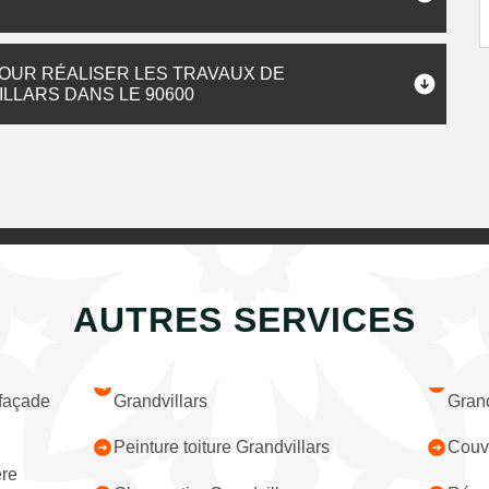
OUR RÉALISER LES TRAVAUX DE
LLARS DANS LE 90600
AUTRES SERVICES
 façade
Grandvillars
Grand
Peinture toiture Grandvillars
Couvr
ère