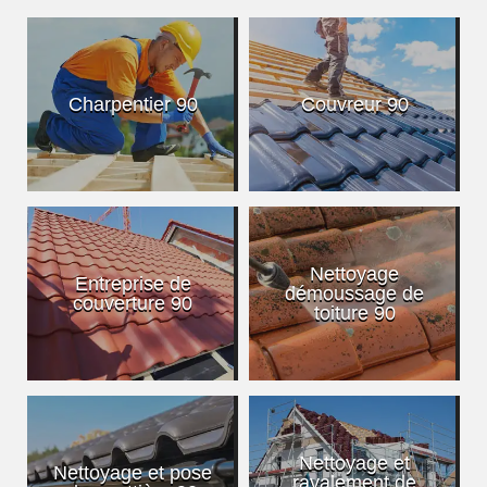
Charpentier 90
Couvreur 90
Nettoyage
Entreprise de
démoussage de
couverture 90
toiture 90
Nettoyage et
Nettoyage et pose
ravalement de