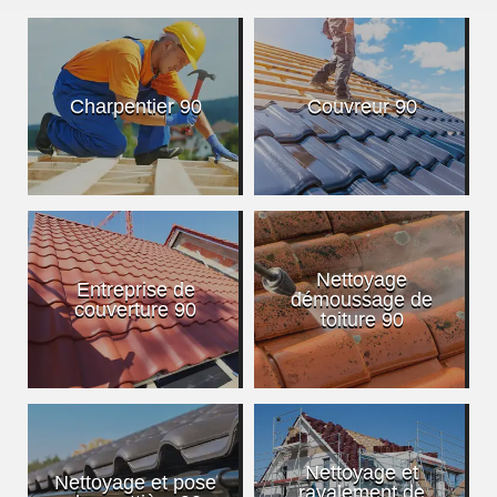
Charpentier 90
Couvreur 90
Nettoyage
Entreprise de
démoussage de
couverture 90
toiture 90
Nettoyage et
Nettoyage et pose
ravalement de