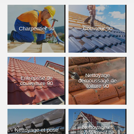
Charpentier 90
Couvreur 90
Nettoyage
Entreprise de
démoussage de
couverture 90
toiture 90
Nettoyage et
Nettoyage et pose
ravalement de