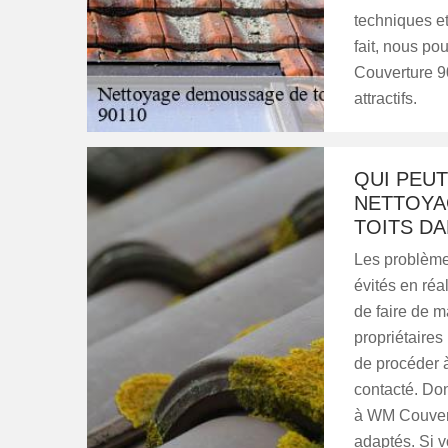
techniques et
fait, nous p
Couverture 90
attractifs.
QUI PEUT
NETTOYA
TOITS DA
Les problèmes
évités en réa
de faire de m
propriétaires
de procéder à
contacté. Do
à WM Couvertu
adaptés. Si v