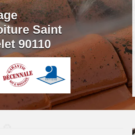
age
iture Saint
let 90110