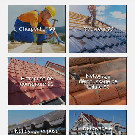
Charpentier 90
Couvreur 90
Nettoyage
Entreprise de
démoussage de
couverture 90
toiture 90
Nettoyage et
Nettoyage et pose
ravalement de