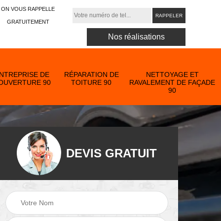
ON VOUS RAPPELLE
GRATUITEMENT
Nos réalisations
NTREPRISE DE
RÉPARATION DE
NETTOYAGE ET
OUVERTURE 90
TOITURE 90
RAVALEMENT DE FAÇADE
90
DEVIS GRATUIT
Nettoyage et
ose
ravalement de
Peinture toiture 90
90
façade 90