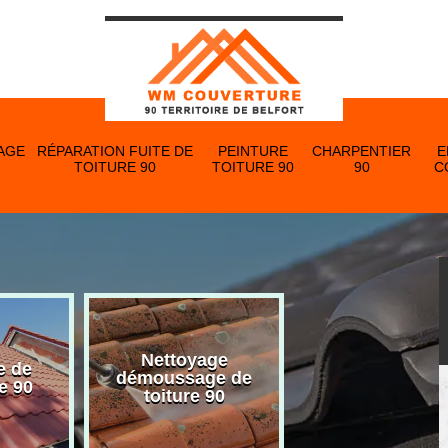
AGE
RÉPARATION FUITE DE
PEINTURE
CHARPENTIER
E
TOITURE 90
TOITURE 90
90
C
Nettoyage
e de
Nettoyage et p
démoussage de
e 90
de gouttière 
toiture 90