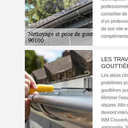
professionne
conseiller de
d'un professi
de son site 
complémenta
LES TRA
GOUTTIÈR
Les aléas cl
problèmes pour
gouttières pu
éliminer l'eau
réparer. Afin
devront inter
WM Couvertur
appropriés. Si