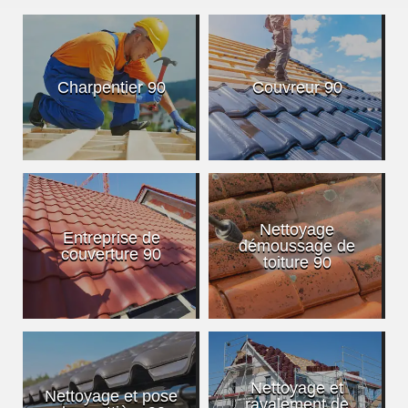
Charpentier 90
Couvreur 90
Nettoyage
Entreprise de
démoussage de
couverture 90
toiture 90
Nettoyage et
Nettoyage et pose
ravalement de