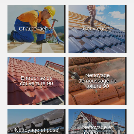
Charpentier 90
Couvreur 90
Nettoyage
Entreprise de
démoussage de
couverture 90
toiture 90
Nettoyage et
Nettoyage et pose
ravalement de