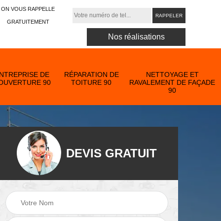
ON VOUS RAPPELLE
GRATUITEMENT
Nos réalisations
NTREPRISE DE
RÉPARATION DE
NETTOYAGE ET
OUVERTURE 90
TOITURE 90
RAVALEMENT DE FAÇADE
90
DEVIS GRATUIT
Nettoyage et
ose
ravalement de
Peinture toiture 90
90
façade 90