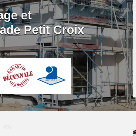
age et
ade Petit Croix