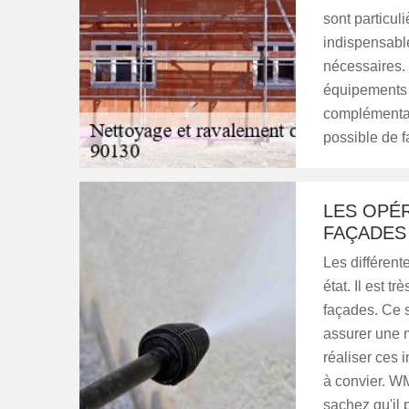
sont particuli
indispensabl
nécessaires. 
équipements 
complémentair
possible de fa
LES OPÉ
FAÇADES 
Les différent
état. Il est t
façades. Ce s
assurer une m
réaliser ces 
à convier. W
sachez qu'il p