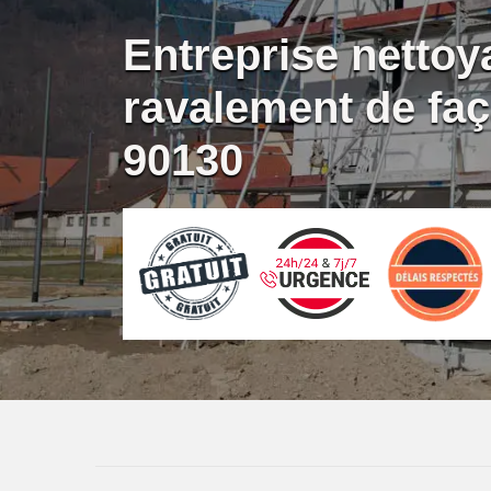
Entreprise nettoy
ravalement de faç
90130