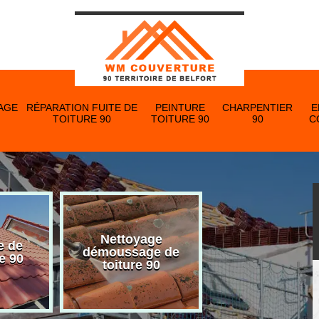
AGE
RÉPARATION FUITE DE
PEINTURE
CHARPENTIER
E
TOITURE 90
TOITURE 90
90
C
Nettoyage
e de
Nettoyage et p
démoussage de
e 90
de gouttière 
toiture 90