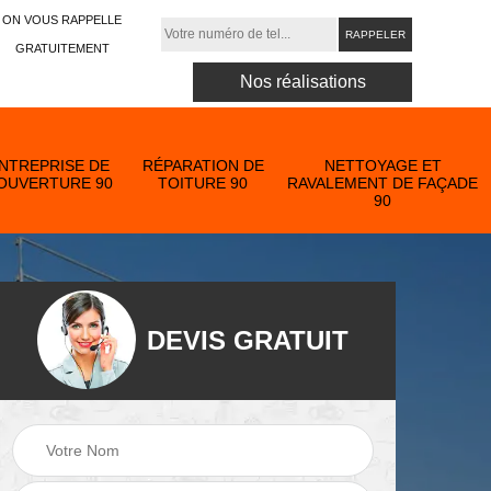
ON VOUS RAPPELLE
GRATUITEMENT
Nos réalisations
NTREPRISE DE
RÉPARATION DE
NETTOYAGE ET
OUVERTURE 90
TOITURE 90
RAVALEMENT DE FAÇADE
90
DEVIS GRATUIT
Nettoyage et
ose
ravalement de
Peinture toiture 90
90
façade 90