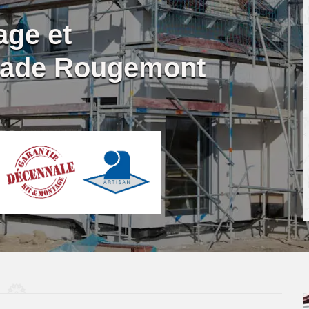
age et
açade Rougemont