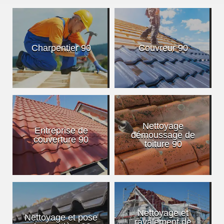
Charpentier 90
Couvreur 90
Nettoyage
Entreprise de
démoussage de
couverture 90
toiture 90
Nettoyage et
Nettoyage et pose
ravalement de