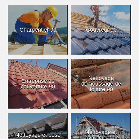
Charpentier 90
Couvreur 90
Nettoyage
Entreprise de
démoussage de
couverture 90
toiture 90
Nettoyage et
Nettoyage et pose
ravalement de