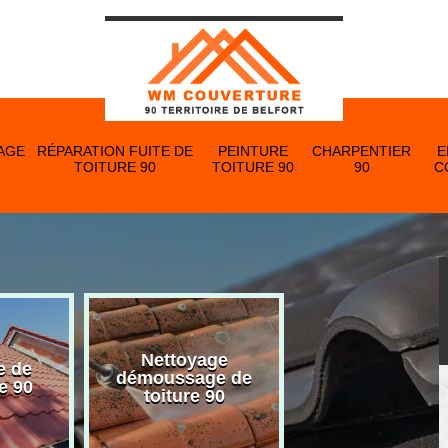
AGE
RÉPARATION FUITE DE
PEINTURE
CHARPENTIER
E
TOITURE 90
TOITURE 90
90
C
Nettoyage
e de
Nettoyage et p
démoussage de
e 90
de gouttière 
toiture 90