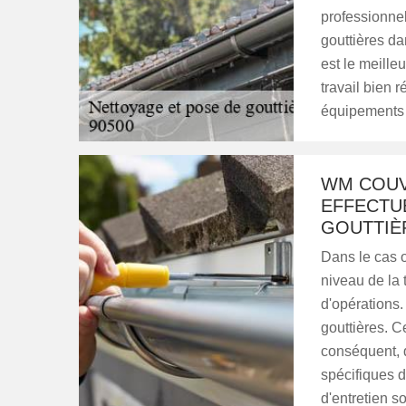
professionne
gouttières d
est le meill
travail bien r
équipements a
WM COUV
EFFECTU
GOUTTIÈ
Dans le cas 
niveau de la 
d'opérations. 
gouttières. C
conséquent, 
spécifiques d
d'entretien s