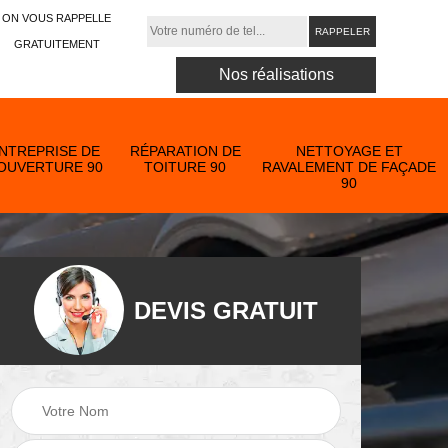
ON VOUS RAPPELLE
GRATUITEMENT
Nos réalisations
NTREPRISE DE
RÉPARATION DE
NETTOYAGE ET
OUVERTURE 90
TOITURE 90
RAVALEMENT DE FAÇADE
90
DEVIS GRATUIT
Nettoyage et
ose
ravalement de
Peinture toiture 90
90
façade 90