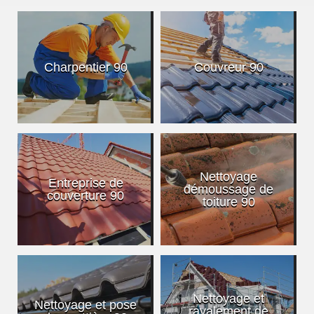
Charpentier 90
Couvreur 90
Nettoyage
Entreprise de
démoussage de
couverture 90
toiture 90
Nettoyage et
Nettoyage et pose
ravalement de