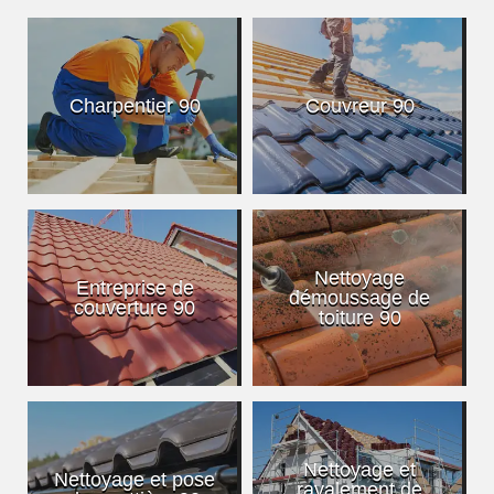
Charpentier 90
Couvreur 90
Nettoyage
Entreprise de
démoussage de
couverture 90
toiture 90
Nettoyage et
Nettoyage et pose
ravalement de