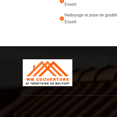
Essert
Nettoyage et pose de goutti
Essert