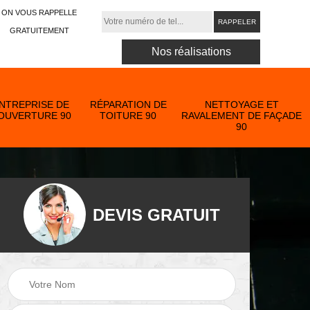
ON VOUS RAPPELLE
GRATUITEMENT
Nos réalisations
NTREPRISE DE
RÉPARATION DE
NETTOYAGE ET
OUVERTURE 90
TOITURE 90
RAVALEMENT DE FAÇADE
90
DEVIS GRATUIT
Nettoyage et
ose
ravalement de
Peinture toiture 90
90
façade 90