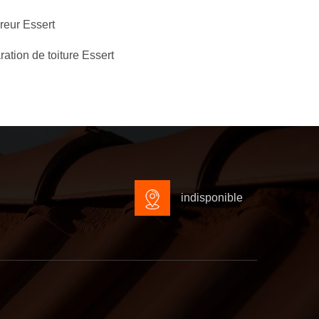
eur Essert
ation de toiture Essert
indisponible