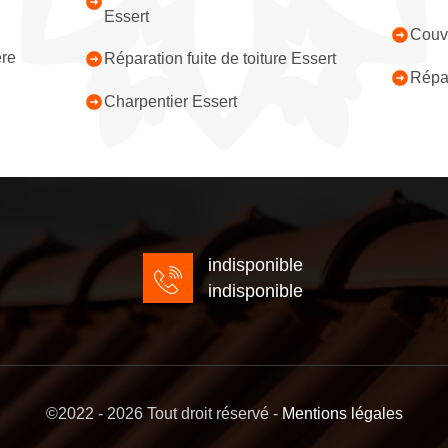
Essert
Couvr
ère
Réparation fuite de toiture Essert
Répar
Charpentier Essert
indisponible
indisponible
©2022 - 2026 Tout droit réservé -
Mentions légales