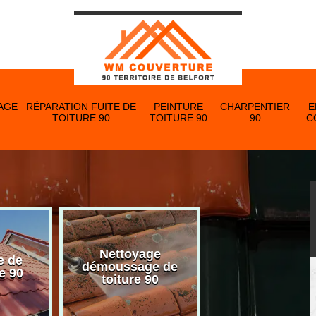
AGE
RÉPARATION FUITE DE
PEINTURE
CHARPENTIER
E
TOITURE 90
TOITURE 90
90
C
Nettoyage
e de
Nettoyage et p
démoussage de
e 90
de gouttière 
toiture 90