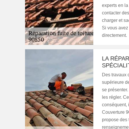
experts en la
contacter de
charger et sac
Si vous avez 
directement.
LA RÉPAR
SPÉCIAL
Des travaux d
supérieure de
se présenter.
les régler. Ce
conséquent, i
Couverture 90
propose des ta
renseignement