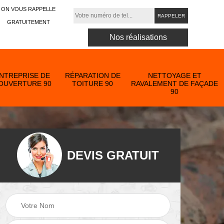
ON VOUS RAPPELLE
GRATUITEMENT
Nos réalisations
NTREPRISE DE
RÉPARATION DE
NETTOYAGE ET
OUVERTURE 90
TOITURE 90
RAVALEMENT DE FAÇADE
90
DEVIS GRATUIT
Nettoyage et
ose
ravalement de
Peinture toiture 90
90
façade 90