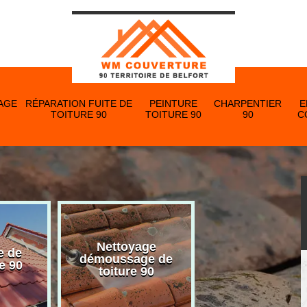
AGE
RÉPARATION FUITE DE
PEINTURE
CHARPENTIER
E
TOITURE 90
TOITURE 90
90
C
Nettoyage
e de
Nettoyage et p
démoussage de
e 90
de gouttière 
toiture 90