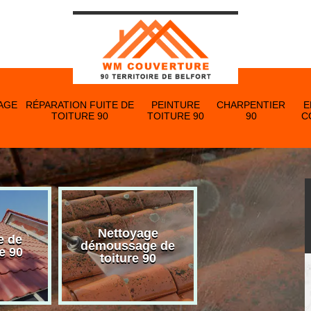
AGE
RÉPARATION FUITE DE
PEINTURE
CHARPENTIER
E
TOITURE 90
TOITURE 90
90
C
Nettoyage
e de
Nettoyage et p
démoussage de
e 90
de gouttière 
toiture 90