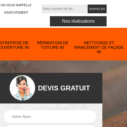
ON VOUS RAPPELLE
GRATUITEMENT
Nos réalisations
NTREPRISE DE
RÉPARATION DE
NETTOYAGE ET
OUVERTURE 90
TOITURE 90
RAVALEMENT DE FAÇADE
90
DEVIS GRATUIT
Nettoyage et
ose
ravalement de
Peinture toiture 90
90
façade 90