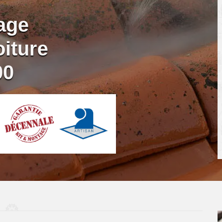
age
iture
00