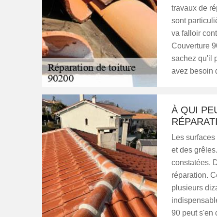
travaux de ré
sont particul
va falloir co
Couverture 90
sachez qu'il p
avez besoin d
À QUI PE
RÉPARAT
Les surfaces 
et des grêles
constatées. D
réparation. Ce
plusieurs diz
indispensabl
90 peut s'en c