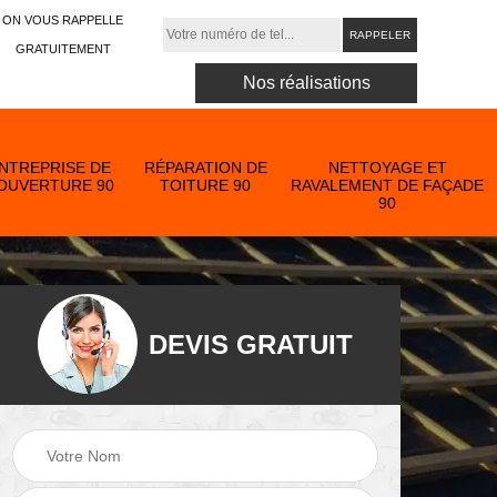
ON VOUS RAPPELLE
GRATUITEMENT
Nos réalisations
NTREPRISE DE
RÉPARATION DE
NETTOYAGE ET
OUVERTURE 90
TOITURE 90
RAVALEMENT DE FAÇADE
90
DEVIS GRATUIT
Nettoyage et
ose
ravalement de
Peinture toiture 90
90
façade 90