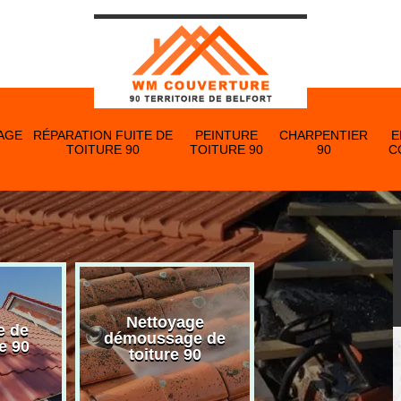
AGE
RÉPARATION FUITE DE
PEINTURE
CHARPENTIER
E
TOITURE 90
TOITURE 90
90
C
Nettoyage
e de
Nettoyage et p
démoussage de
e 90
de gouttière 
toiture 90