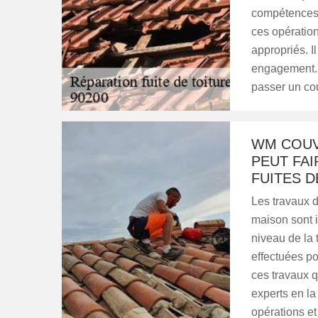
compétences 
ces opération
appropriés. I
engagement. S
passer un cou
WM COUV
PEUT FAI
FUITES D
Les travaux d
maison sont i
niveau de la t
effectuées pou
ces travaux qu
experts en l
opérations et 