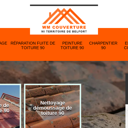
AGE
RÉPARATION FUITE DE
PEINTURE
CHARPENTIER
E
TOITURE 90
TOITURE 90
90
C
Nettoyage
e de
Nettoyage et p
démoussage de
e 90
de gouttière 
toiture 90