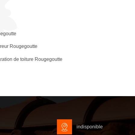
egoutte
reur Rougegoutte
ation de toiture Rougegoutte
indisponible