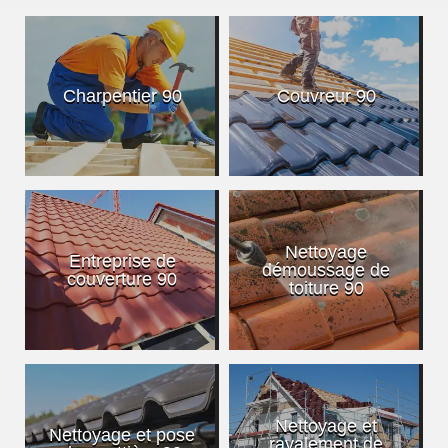
Charpentier 90
Couvreur 90
Nettoyage
Entreprise de
démoussage de
couverture 90
toiture 90
Nettoyage et
Nettoyage et pose
ravalement de