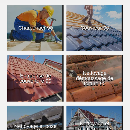
Charpentier 90
Couvreur 90
Nettoyage
Entreprise de
démoussage de
couverture 90
toiture 90
Nettoyage et
Nettoyage et pose
ravalement de